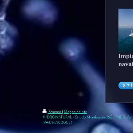
Impia
naval
Stampa
|
Mappa del sito
© IDRONATURAL - Strada Mombarone 160 - 14100, Asti (
IVA:01479700054