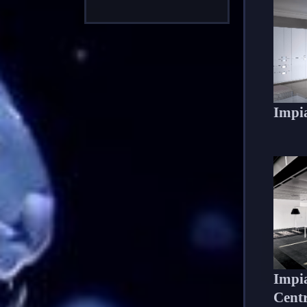
Impia
Impia
Centr