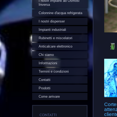
I nostri impianti ad Osmosi
Inversa
Colonnine d'acqua refrigerata
I nostri dispenser
Impianti industriali
Rubinetti e miscelatori
Anticalcare elettronico
Chi siamo
Informazioni
Termini e condizioni
Contatti
Prodotti
Come arrivare
Corte
atten
client
CONTATTI