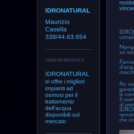
nostr
vince
IDRONATURAL
Maurizio
Casella
IDRONA
338/44.63.654
comple
Naviga
sul nos
I NOSTRI PRODOTTI
Fornia
d'acqu
macchi
IDRONATURAL
v
i offre i migliori
Per noi
impianti ad
garanti
le com
osmosi per il
Il nos
trattamento
al pas
dell'acqua
IDRON
disponibili sul
osmoti
che ce
mercato