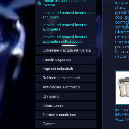
I nostri impianti ad Osmosi
impia
Inversa
cloro,
pesant
impianti ad osmosi inversa con
che pe
accumulo
contr
impianti ad osmosi inversa
antia
automatici
ritard
pompe.
impianti ad osmosi inversa
automatici sottozoccolo
normat
più av
Colonnine d'acqua refrigerata
Clicca
rispon
I nostri dispenser
Impianti industriali
Rubinetti e miscelatori
Anticalcare elettronico
Chi siamo
Informazioni
IMPIAN
Termini e condizioni
INVERS
ACCUM
Contatti