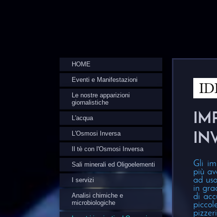
HOME
Eventi e Manifestazioni
Le nostre apparizioni
giornalistiche
IM
L'acqua
L'Osmosi Inversa
IN
Il tè con l'Osmosi Inversa
Gli i
Sali minerali ed Oligoelementi
più av
ad uso
I servizi
in gra
Analisi chimiche e
di acc
microbiologiche
piccol
pizzer